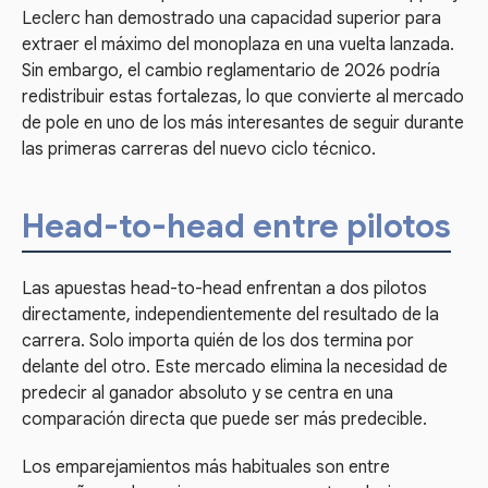
Leclerc han demostrado una capacidad superior para
extraer el máximo del monoplaza en una vuelta lanzada.
Sin embargo, el cambio reglamentario de 2026 podría
redistribuir estas fortalezas, lo que convierte al mercado
de pole en uno de los más interesantes de seguir durante
las primeras carreras del nuevo ciclo técnico.
Head-to-head entre pilotos
Las apuestas head-to-head enfrentan a dos pilotos
directamente, independientemente del resultado de la
carrera. Solo importa quién de los dos termina por
delante del otro. Este mercado elimina la necesidad de
predecir al ganador absoluto y se centra en una
comparación directa que puede ser más predecible.
Los emparejamientos más habituales son entre