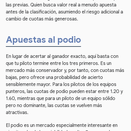
las previas. Quien busca valor real a menudo apuesta
antes de la clasificación, asumiendo el riesgo adicional a
cambio de cuotas más generosas.
Apuestas al podio
En lugar de acertar al ganador exacto, aquí basta con
que tu piloto termine entre los tres primeros. Es un
mercado más conservador y, por tanto, con cuotas más
bajas, pero ofrece una probabilidad de acierto
sensiblemente mayor. Para los pilotos de los equipos
punteros, las cuotas de podio pueden estar entre 1.20 y
1.60, mientras que para un piloto de un equipo sólido
pero no dominante, las cuotas se vuelven más
atractivas.
El podio es un mercado especialmente interesante en