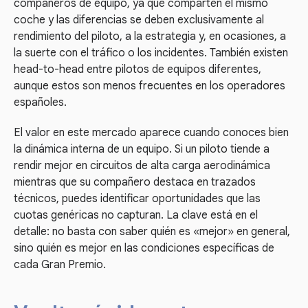
compañeros de equipo, ya que comparten el mismo
coche y las diferencias se deben exclusivamente al
rendimiento del piloto, a la estrategia y, en ocasiones, a
la suerte con el tráfico o los incidentes. También existen
head-to-head entre pilotos de equipos diferentes,
aunque estos son menos frecuentes en los operadores
españoles.
El valor en este mercado aparece cuando conoces bien
la dinámica interna de un equipo. Si un piloto tiende a
rendir mejor en circuitos de alta carga aerodinámica
mientras que su compañero destaca en trazados
técnicos, puedes identificar oportunidades que las
cuotas genéricas no capturan. La clave está en el
detalle: no basta con saber quién es «mejor» en general,
sino quién es mejor en las condiciones específicas de
cada Gran Premio.