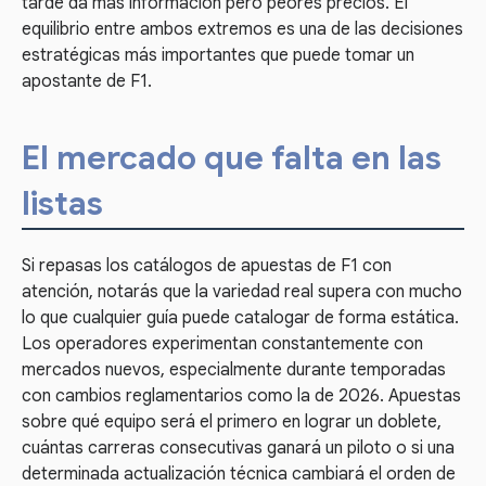
tarde da más información pero peores precios. El
equilibrio entre ambos extremos es una de las decisiones
estratégicas más importantes que puede tomar un
apostante de F1.
El mercado que falta en las
listas
Si repasas los catálogos de apuestas de F1 con
atención, notarás que la variedad real supera con mucho
lo que cualquier guía puede catalogar de forma estática.
Los operadores experimentan constantemente con
mercados nuevos, especialmente durante temporadas
con cambios reglamentarios como la de 2026. Apuestas
sobre qué equipo será el primero en lograr un doblete,
cuántas carreras consecutivas ganará un piloto o si una
determinada actualización técnica cambiará el orden de