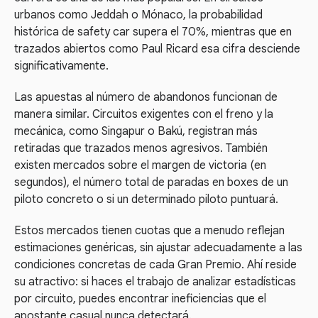
urbanos como Jeddah o Mónaco, la probabilidad
histórica de safety car supera el 70%, mientras que en
trazados abiertos como Paul Ricard esa cifra desciende
significativamente.
Las apuestas al número de abandonos funcionan de
manera similar. Circuitos exigentes con el freno y la
mecánica, como Singapur o Bakú, registran más
retiradas que trazados menos agresivos. También
existen mercados sobre el margen de victoria (en
segundos), el número total de paradas en boxes de un
piloto concreto o si un determinado piloto puntuará.
Estos mercados tienen cuotas que a menudo reflejan
estimaciones genéricas, sin ajustar adecuadamente a las
condiciones concretas de cada Gran Premio. Ahí reside
su atractivo: si haces el trabajo de analizar estadísticas
por circuito, puedes encontrar ineficiencias que el
apostante casual nunca detectará.