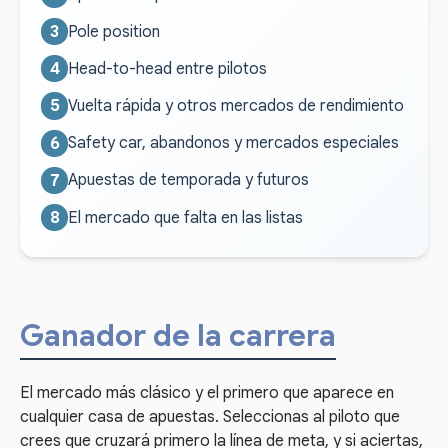
Pole position
Head-to-head entre pilotos
Vuelta rápida y otros mercados de rendimiento
Safety car, abandonos y mercados especiales
Apuestas de temporada y futuros
El mercado que falta en las listas
Ganador de la carrera
El mercado más clásico y el primero que aparece en
cualquier casa de apuestas. Seleccionas al piloto que
crees que cruzará primero la línea de meta, y si aciertas,