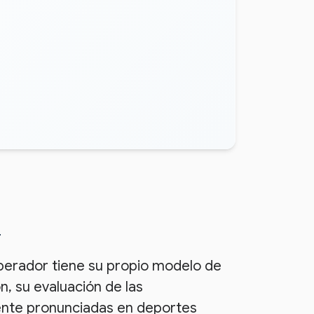
s
perador tiene su propio modelo de
n, su evaluación de las
mente pronunciadas en deportes