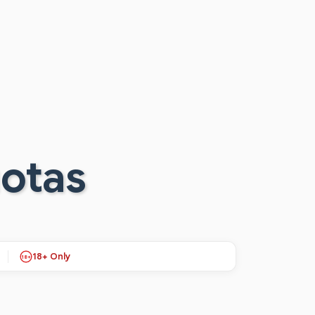
otas
18+ Only
18+