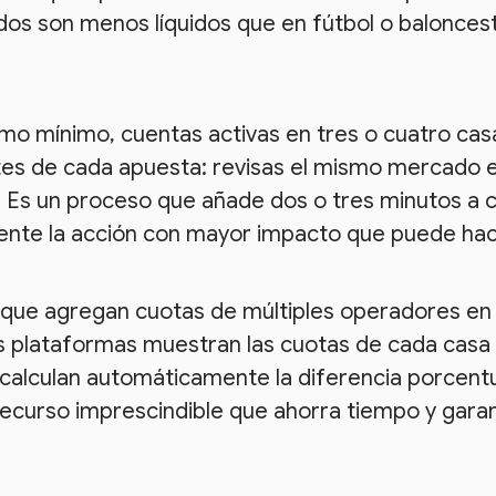
os son menos líquidos que en fútbol o baloncesto
o mínimo, cuentas activas en tres o cuatro casa
es de cada apuesta: revisas el mismo mercado e
a. Es un proceso que añade dos o tres minutos a
nte la acción con mayor impacto que puede hac
que agregan cuotas de múltiples operadores en un
 plataformas muestran las cuotas de cada casa
 calculan automáticamente la diferencia porcentu
recurso imprescindible que ahorra tiempo y gara