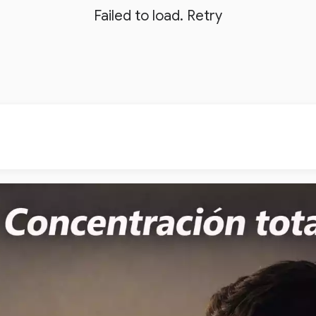
Failed to load.
Retry